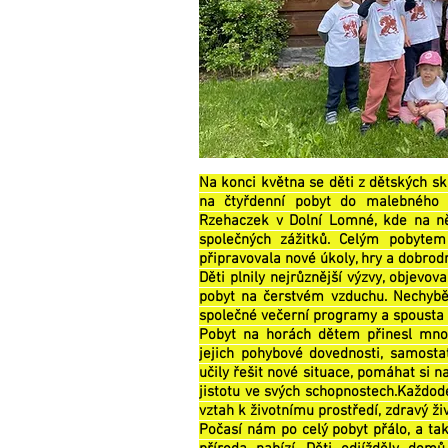
Na konci května se děti z dětských s
na čtyřdenní pobyt do malebného 
Rzehaczek v Dolní Lomné, kde na ně
společných zážitků. Celým pobytem
připravovala nové úkoly, hry a dobrod
Děti plnily nejrůznější výzvy, objevova
pobyt na čerstvém vzduchu. Nechyběly
společné večerní programy a spousta
Pobyt na horách dětem přinesl mnoh
jejich pohybové dovednosti, samostat
učily řešit nové situace, pomáhat si n
jistotu ve svých schopnostech.
Každode
vztah k životnímu prostředí, zdravý ži
Počasí nám po celý pobyt přálo, a ta