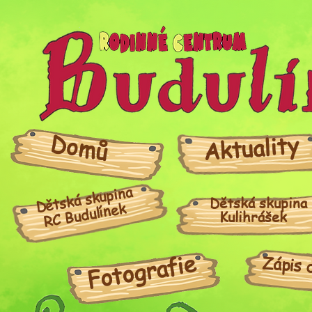
Domů
Aktuality
Dětská skupina
Dětská skupina
RC Budulínek
Kulihrášek
Fotografie
Zápis 