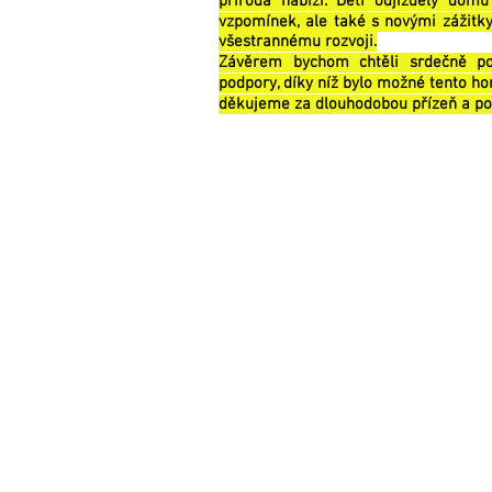
příroda nabízí. Děti odjížděly do
vzpomínek, ale také s novými zážitky
všestrannému rozvoji.
Závěrem bychom chtěli srdečně po
podpory, díky níž bylo možné tento ho
děkujeme za dlouhodobou přízeň a po